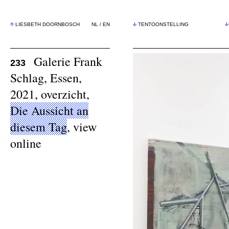
LIESBETH DOORNBOSCH
NL
/
EN
TENTOONSTELLING
Galerie Frank
233
Schlag, Essen,
2021, overzicht,
Die Aussicht an
diesem Tag
,
view
online