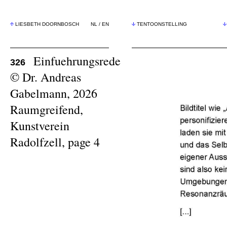
LIESBETH DOORNBOSCH
NL
/
EN
TENTOONSTELLING
Einfuehrungsrede
326
© Dr. Andreas
Gabelmann, 2026
Raumgreifend,
Kunstverein
Radolfzell, page 4