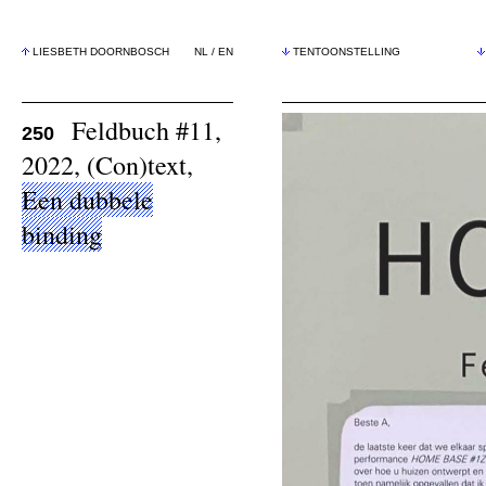
LIESBETH DOORNBOSCH
NL
/
EN
TENTOONSTELLING
Feldbuch #11,
250
2022, (Con)text,
Een dubbele
binding