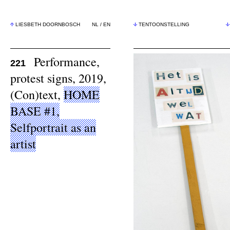
LIESBETH DOORNBOSCH
NL
/
EN
TENTOONSTELLING
Performance,
221
protest signs, 2019,
(Con)text,
HOME
BASE #1,
Selfportrait as an
artist